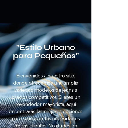
"Estilo Urbano
para Pequeños"
Bienvenidos a nuestro sitio,
donde ofrecemos una amplia
variedad modelos de jeans a
precios competitivos Si eres un
revendedor mayorista, aquí
encontrarás las mejores opciones
para satisfacer las necesidades
de tus clientes. No dudes en